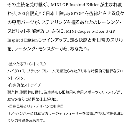
その血統を受け継ぐ、 MINI GP Inspired Editionが生まれ変
わり、200台限定*で日本上陸。あの“GP”を彷彿とさせる数々
の専用パーツが、ステアリングを握るあなたのレーシング・
スピリットを解き放つ。さらに、MINI Cooper 5-Door S GP
Inspired Editionもラインアップ。走る快感と非日常のスリル
を、レーシング・モンスターから、あなたへ。
・堂々たるフロントマスク
ハイグロス・ブラック・フレームで縁取られたグリルは特徴的で精悍なフロ
ントマスク。
・印象的なストライプ
耐光性、耐候性に優れ、洗車時も心配無用の専用スポーツ・ストライプが、
JCWをさらに精悍な仕上がりに。
・目を見張るリア・デザインにも注目
リア・バンパーにはJCWカラーのディフューザーを装備。空気抵抗を低減し
て空力性能を高めます。